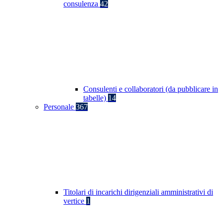
consulenza
42
Consulenti e collaboratori (da pubblicare in
tabelle)
14
Personale
367
Titolari di incarichi dirigenziali amministrativi di
vertice
1