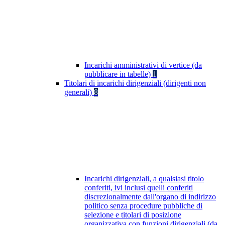
Incarichi amministrativi di vertice (da
pubblicare in tabelle)
1
Titolari di incarichi dirigenziali (dirigenti non
generali)
8
Incarichi dirigenziali, a qualsiasi titolo
conferiti, ivi inclusi quelli conferiti
discrezionalmente dall'organo di indirizzo
politico senza procedure pubbliche di
selezione e titolari di posizione
organizzativa con funzioni dirigenziali (da