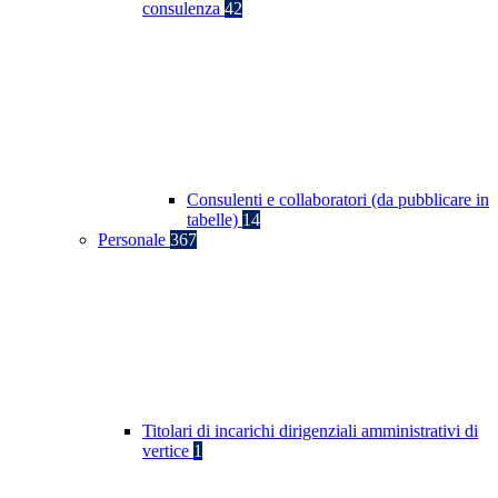
consulenza
42
Consulenti e collaboratori (da pubblicare in
tabelle)
14
Personale
367
Titolari di incarichi dirigenziali amministrativi di
vertice
1