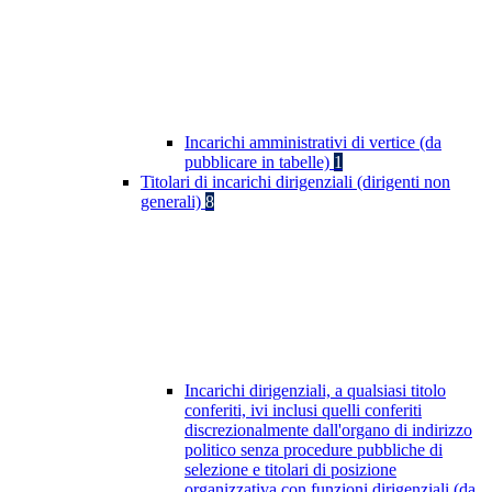
Incarichi amministrativi di vertice (da
pubblicare in tabelle)
1
Titolari di incarichi dirigenziali (dirigenti non
generali)
8
Incarichi dirigenziali, a qualsiasi titolo
conferiti, ivi inclusi quelli conferiti
discrezionalmente dall'organo di indirizzo
politico senza procedure pubbliche di
selezione e titolari di posizione
organizzativa con funzioni dirigenziali (da