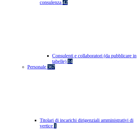
consulenza
42
Consulenti e collaboratori (da pubblicare in
tabelle)
14
Personale
367
Titolari di incarichi dirigenziali amministrativi di
vertice
1