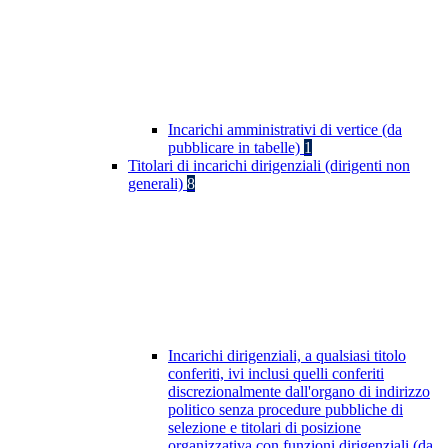
Incarichi amministrativi di vertice (da
pubblicare in tabelle)
1
Titolari di incarichi dirigenziali (dirigenti non
generali)
8
Incarichi dirigenziali, a qualsiasi titolo
conferiti, ivi inclusi quelli conferiti
discrezionalmente dall'organo di indirizzo
politico senza procedure pubbliche di
selezione e titolari di posizione
organizzativa con funzioni dirigenziali (da