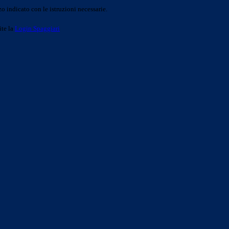
o indicato con le istruzioni necessarie.
ite la
Login Spaggiari