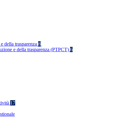
 e della trasparenza
8
rruzione e della trasparenza (PTPCT)
6
tività
17
stionale