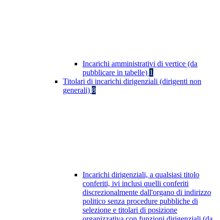
Incarichi amministrativi di vertice (da
pubblicare in tabelle)
1
Titolari di incarichi dirigenziali (dirigenti non
generali)
8
Incarichi dirigenziali, a qualsiasi titolo
conferiti, ivi inclusi quelli conferiti
discrezionalmente dall'organo di indirizzo
politico senza procedure pubbliche di
selezione e titolari di posizione
organizzativa con funzioni dirigenziali (da