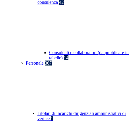
consulenza
42
Consulenti e collaboratori (da pubblicare in
tabelle)
14
Personale
367
Titolari di incarichi dirigenziali amministrativi di
vertice
1