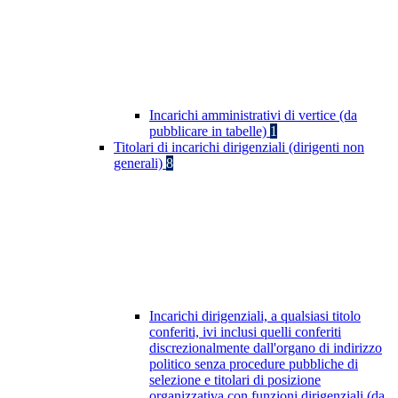
Incarichi amministrativi di vertice (da
pubblicare in tabelle)
1
Titolari di incarichi dirigenziali (dirigenti non
generali)
8
Incarichi dirigenziali, a qualsiasi titolo
conferiti, ivi inclusi quelli conferiti
discrezionalmente dall'organo di indirizzo
politico senza procedure pubbliche di
selezione e titolari di posizione
organizzativa con funzioni dirigenziali (da