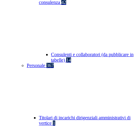
consulenza
42
Consulenti e collaboratori (da pubblicare in
tabelle)
14
Personale
367
Titolari di incarichi dirigenziali amministrativi di
vertice
1