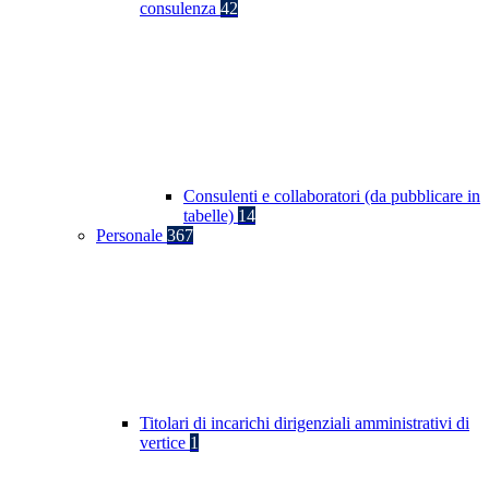
consulenza
42
Consulenti e collaboratori (da pubblicare in
tabelle)
14
Personale
367
Titolari di incarichi dirigenziali amministrativi di
vertice
1