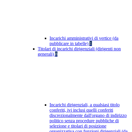
Incarichi amministrativi di vertice (da
pubblicare in tabelle)
1
Titolari di incarichi dirigenziali (dirigenti non
generali)
8
Incarichi dirigenziali, a qualsiasi titolo
conferiti, ivi inclusi quelli conferiti
discrezionalmente dall'organo di indirizzo
politico senza procedure pubbliche di
selezione e titolari di posizione
organizzativa con funzioni dirigenziali (da