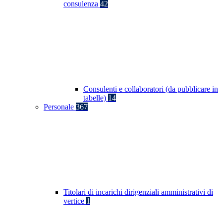
consulenza
42
Consulenti e collaboratori (da pubblicare in
tabelle)
14
Personale
367
Titolari di incarichi dirigenziali amministrativi di
vertice
1