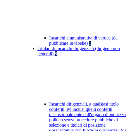
Incarichi amministrativi di vertice (da
pubblicare in tabelle)
1
Titolari di incarichi dirigenziali (dirigenti non
generali)
8
Incarichi dirigenziali, a qualsiasi titolo
conferiti, ivi inclusi quelli conferiti
discrezionalmente dall'organo di indirizzo
politico senza procedure pubbliche di
selezione e titolari di posizione
organizzativa con funzioni dirigenziali (da