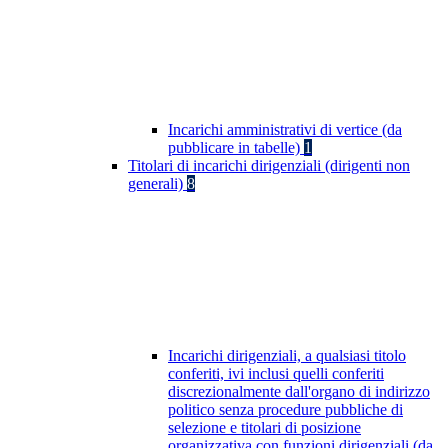
Incarichi amministrativi di vertice (da
pubblicare in tabelle)
1
Titolari di incarichi dirigenziali (dirigenti non
generali)
8
Incarichi dirigenziali, a qualsiasi titolo
conferiti, ivi inclusi quelli conferiti
discrezionalmente dall'organo di indirizzo
politico senza procedure pubbliche di
selezione e titolari di posizione
organizzativa con funzioni dirigenziali (da