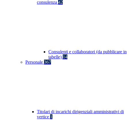
consulenza
42
Consulenti e collaboratori (da pubblicare in
tabelle)
14
Personale
367
Titolari di incarichi dirigenziali amministrativi di
vertice
1