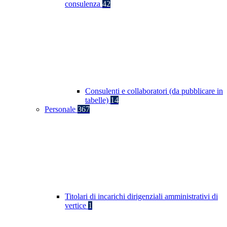
consulenza
42
Consulenti e collaboratori (da pubblicare in
tabelle)
14
Personale
367
Titolari di incarichi dirigenziali amministrativi di
vertice
1