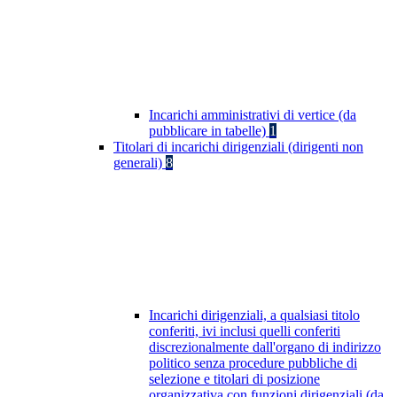
Incarichi amministrativi di vertice (da
pubblicare in tabelle)
1
Titolari di incarichi dirigenziali (dirigenti non
generali)
8
Incarichi dirigenziali, a qualsiasi titolo
conferiti, ivi inclusi quelli conferiti
discrezionalmente dall'organo di indirizzo
politico senza procedure pubbliche di
selezione e titolari di posizione
organizzativa con funzioni dirigenziali (da