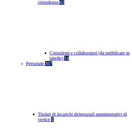
consulenza
42
Consulenti e collaboratori (da pubblicare in
tabelle)
14
Personale
367
Titolari di incarichi dirigenziali amministrativi di
vertice
1