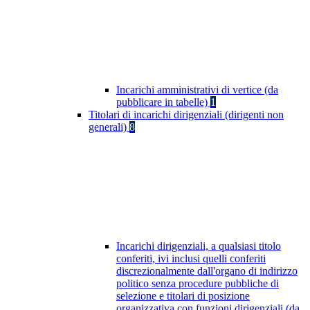
Incarichi amministrativi di vertice (da
pubblicare in tabelle)
1
Titolari di incarichi dirigenziali (dirigenti non
generali)
8
Incarichi dirigenziali, a qualsiasi titolo
conferiti, ivi inclusi quelli conferiti
discrezionalmente dall'organo di indirizzo
politico senza procedure pubbliche di
selezione e titolari di posizione
organizzativa con funzioni dirigenziali (da