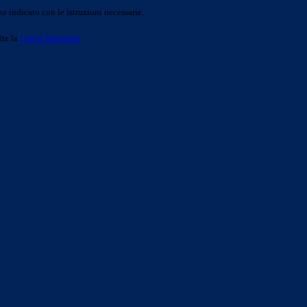
o indicato con le istruzioni necessarie.
ite la
Login Spaggiari