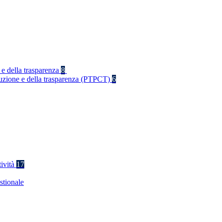
 e della trasparenza
8
rruzione e della trasparenza (PTPCT)
6
tività
17
stionale