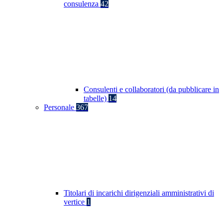
consulenza
42
Consulenti e collaboratori (da pubblicare in
tabelle)
14
Personale
367
Titolari di incarichi dirigenziali amministrativi di
vertice
1