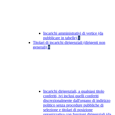
Incarichi amministrativi di vertice (da
pubblicare in tabelle)
1
Titolari di incarichi dirigenziali (dirigenti non
generali)
8
Incarichi dirigenziali, a qualsiasi titolo
conferiti, ivi inclusi quelli conferiti
discrezionalmente dall'organo di indirizzo
politico senza procedure pubbliche di
selezione e titolari di posizione
organizzativa con funzioni dirigenziali (da