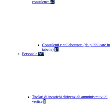
consulenza
42
Consulenti e collaboratori (da pubblicare in
tabelle)
14
Personale
367
Titolari di incarichi dirigenziali amministrativi di
vertice
1