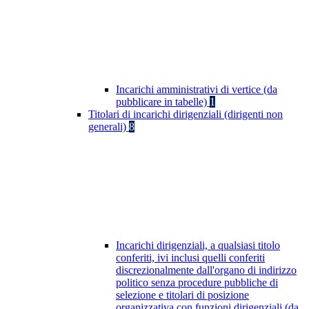
Incarichi amministrativi di vertice (da
pubblicare in tabelle)
1
Titolari di incarichi dirigenziali (dirigenti non
generali)
8
Incarichi dirigenziali, a qualsiasi titolo
conferiti, ivi inclusi quelli conferiti
discrezionalmente dall'organo di indirizzo
politico senza procedure pubbliche di
selezione e titolari di posizione
organizzativa con funzioni dirigenziali (da