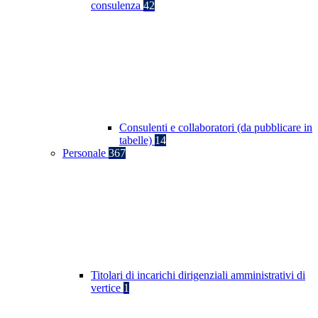
consulenza
42
Consulenti e collaboratori (da pubblicare in
tabelle)
14
Personale
367
Titolari di incarichi dirigenziali amministrativi di
vertice
1