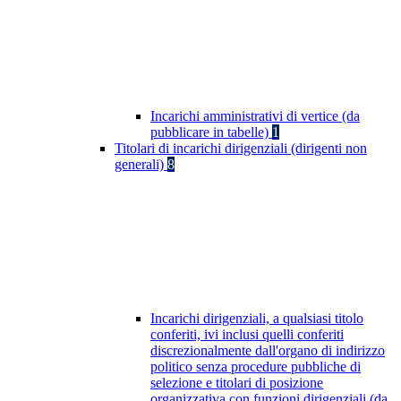
Incarichi amministrativi di vertice (da
pubblicare in tabelle)
1
Titolari di incarichi dirigenziali (dirigenti non
generali)
8
Incarichi dirigenziali, a qualsiasi titolo
conferiti, ivi inclusi quelli conferiti
discrezionalmente dall'organo di indirizzo
politico senza procedure pubbliche di
selezione e titolari di posizione
organizzativa con funzioni dirigenziali (da