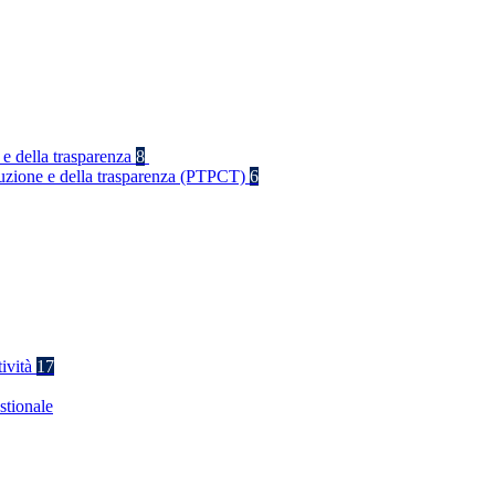
 e della trasparenza
8
rruzione e della trasparenza (PTPCT)
6
tività
17
stionale