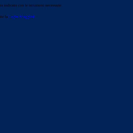
o indicato con le istruzioni necessarie.
ite la
Login Spaggiari