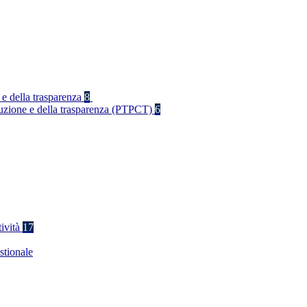
 e della trasparenza
8
rruzione e della trasparenza (PTPCT)
6
tività
17
stionale