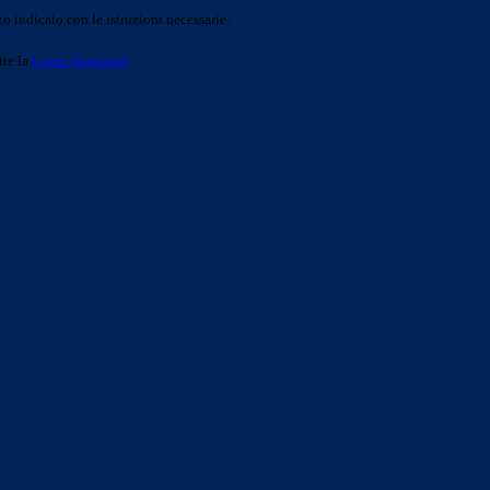
o indicato con le istruzioni necessarie.
ite la
Login Spaggiari