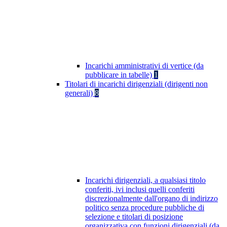
Incarichi amministrativi di vertice (da
pubblicare in tabelle)
1
Titolari di incarichi dirigenziali (dirigenti non
generali)
8
Incarichi dirigenziali, a qualsiasi titolo
conferiti, ivi inclusi quelli conferiti
discrezionalmente dall'organo di indirizzo
politico senza procedure pubbliche di
selezione e titolari di posizione
organizzativa con funzioni dirigenziali (da