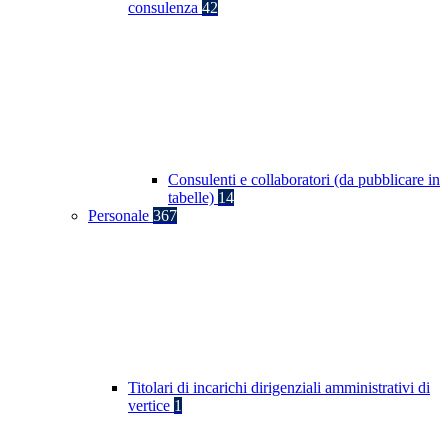
consulenza
42
Consulenti e collaboratori (da pubblicare in
tabelle)
14
Personale
367
Titolari di incarichi dirigenziali amministrativi di
vertice
1