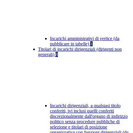
Incarichi amministrativi di vertice (da
pubblicare in tabelle)
1
Titolari di incarichi dirigenziali (dirigenti non
generali)
8
Incarichi dirigenziali, a qualsiasi titolo
conferiti, ivi inclusi quelli conferiti
discrezionalmente dall'organo di indirizzo
politico senza procedure pubbliche di
selezione e titolari di posizione
organizzativa con funzioni dirigenziali (da