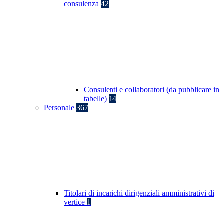
consulenza
42
Consulenti e collaboratori (da pubblicare in
tabelle)
14
Personale
367
Titolari di incarichi dirigenziali amministrativi di
vertice
1