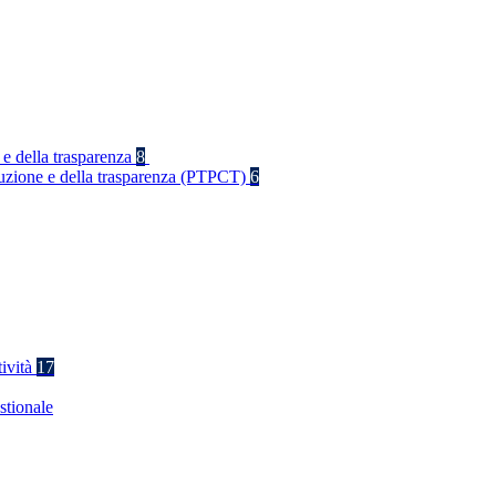
 e della trasparenza
8
rruzione e della trasparenza (PTPCT)
6
tività
17
stionale