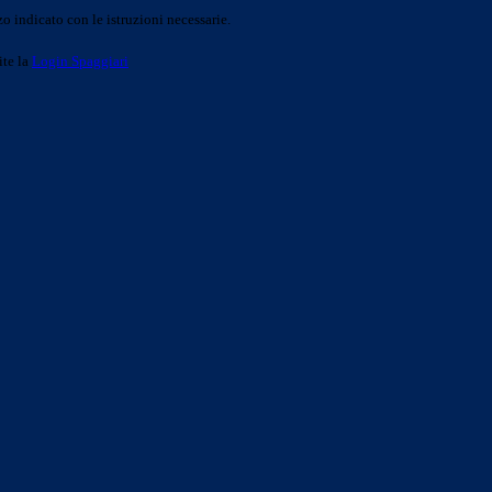
o indicato con le istruzioni necessarie.
ite la
Login Spaggiari