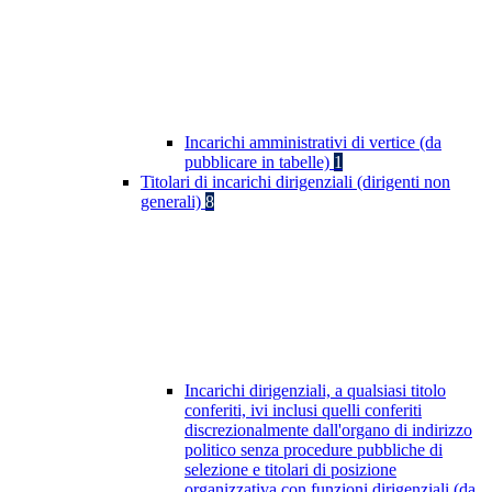
Incarichi amministrativi di vertice (da
pubblicare in tabelle)
1
Titolari di incarichi dirigenziali (dirigenti non
generali)
8
Incarichi dirigenziali, a qualsiasi titolo
conferiti, ivi inclusi quelli conferiti
discrezionalmente dall'organo di indirizzo
politico senza procedure pubbliche di
selezione e titolari di posizione
organizzativa con funzioni dirigenziali (da