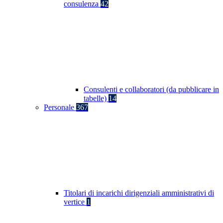
consulenza
42
Consulenti e collaboratori (da pubblicare in
tabelle)
14
Personale
367
Titolari di incarichi dirigenziali amministrativi di
vertice
1