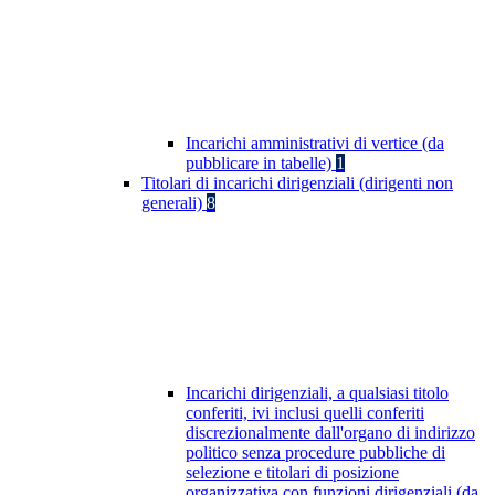
Incarichi amministrativi di vertice (da
pubblicare in tabelle)
1
Titolari di incarichi dirigenziali (dirigenti non
generali)
8
Incarichi dirigenziali, a qualsiasi titolo
conferiti, ivi inclusi quelli conferiti
discrezionalmente dall'organo di indirizzo
politico senza procedure pubbliche di
selezione e titolari di posizione
organizzativa con funzioni dirigenziali (da