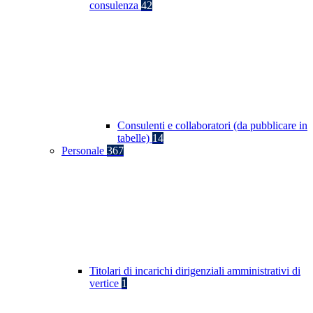
consulenza
42
Consulenti e collaboratori (da pubblicare in
tabelle)
14
Personale
367
Titolari di incarichi dirigenziali amministrativi di
vertice
1