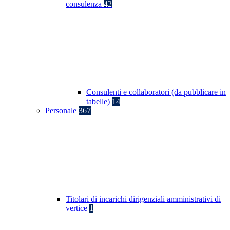
consulenza
42
Consulenti e collaboratori (da pubblicare in
tabelle)
14
Personale
367
Titolari di incarichi dirigenziali amministrativi di
vertice
1