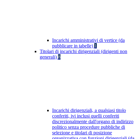
Incarichi amministrativi di vertice (da
pubblicare in tabelle)
1
Titolari di incarichi dirigenziali (dirigenti non
generali)
8
Incarichi dirigenziali, a qualsiasi titolo
conferiti, ivi inclusi quelli conferiti
discrezionalmente dall'organo di indirizzo
politico senza procedure pubbliche di
selezione e titolari di posizione
organizzativa con funzioni dirigenziali (da